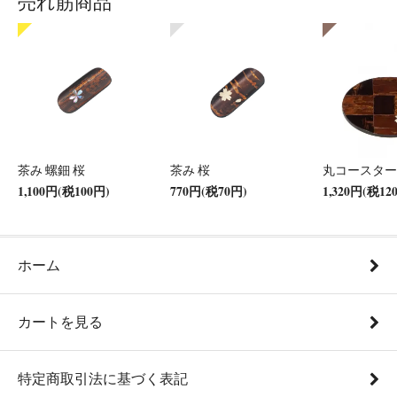
売れ筋商品
茶み 螺鈿 桜
茶み 桜
丸コースター
1,100円(税100円)
770円(税70円)
1,320円(税12
ホーム
カートを見る
特定商取引法に基づく表記