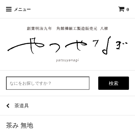
0
メニュー
検索
茶道具
茶み 無地