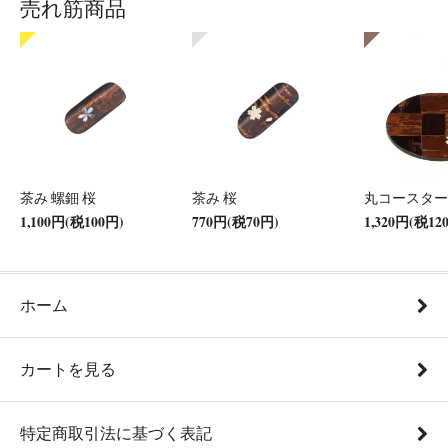
売れ筋商品
茶み 螺鈿 桜
茶み 桜
丸コースター
1,100円(税100円)
770円(税70円)
1,320円(税12
ホーム
カートを見る
特定商取引法に基づく表記