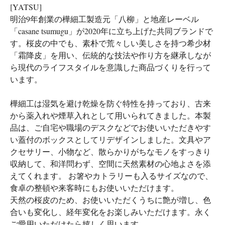
[YATSU]
明治9年創業の樺細工製造元「八柳」と地産レーベル
「casane tsumugu」が2020年に立ち上げた共同ブランドで
す。桜皮の中でも、素朴で荒々しい美しさを持つ希少材
「霜降皮」を用い、伝統的な技法や作り方を継承しなが
ら現代のライフスタイルを意識した商品づくりを行って
います。
樺細工は湿気を避け乾燥を防ぐ特性を持っており、古来
から薬入れや煙草入れとして用いられてきました。本製
品は、ご自宅や職場のデスクなどでお使いいただきやす
い蓋付のボックスとしてリデザインしました。文具やア
クセサリー、小物など、散らかりがちなモノをすっきり
収納して、和洋問わず、空間に天然素材の心地よさを添
えてくれます。 お箸やカトラリーも入るサイズなので、
食卓の整頓や来客時にもお使いいただけます。
天然の桜皮のため、お使いいただくうちに艶が増し、色
合いも変化し、経年変化をお楽しみいただけます。永く
ご愛用いただけたら嬉しく思います。