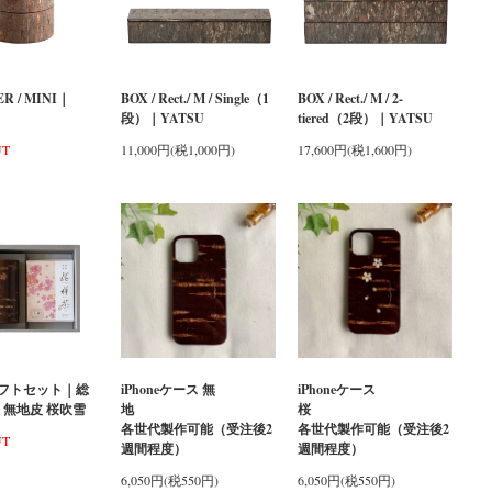
R / MINI｜
BOX / Rect./ M / Single（1
BOX / Rect./ M / 2-
段）｜YATSU
tiered（2段）｜YATSU
UT
11,000円(税1,000円)
17,600円(税1,600円)
フトセット｜総
iPhoneケース 無
iPhoneケース
 無地皮 桜吹雪
地
桜
各世代製作可能（受注後2
各世代製作可能（受注後2
UT
週間程度）
週間程度）
6,050円(税550円)
6,050円(税550円)