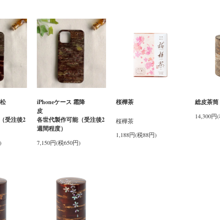
市松
iPhoneケース 霜降
桜樺茶
総皮茶筒 
柄
皮
14,300円
（受注後2
各世代製作可能（受注後2
桜樺茶
週間程度）
1,188円(税88円)
)
7,150円(税650円)