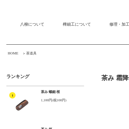
八柳について
樺細工について
修理・加
HOME
>
茶道具
ランキング
茶み 霜
茶み 螺鈿 桜
1
1,100円(税100円)