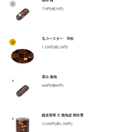
茶み 桜
2
770円(税70円)
丸コースター 市松
3
1,320円(税120円)
茶み 無地
4
660円(税60円)
総皮茶筒 大 無地皮 桜吹雪
5
14,300円(税1,300円)