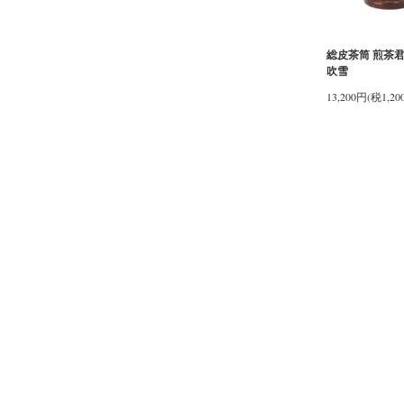
総皮茶筒 煎茶君
吹雪
13,200円(税1,20