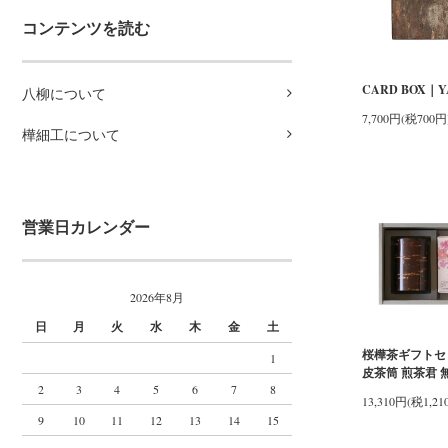
コンテンツを読む
CARD BOX｜Y
八柳について
7,700円(税700円
樺細工について
営業日カレンダー
2026年8月
日
月
火
水
木
金
土
桜樺茶ギフトセ
1
皮茶筒 煎茶君 
2
3
4
5
6
7
8
13,310円(税1,21
9
10
11
12
13
14
15