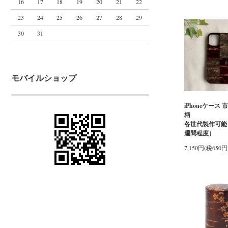
16
17
18
19
20
21
22
23
24
25
26
27
28
29
30
31
モバイルショップ
iPhoneケース 
各世代製作可能
週間程度）
7,150円(税650円