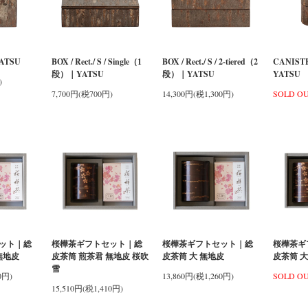
ATSU
BOX / Rect./ S / Single（1
BOX / Rect./ S / 2-tiered（2
CANISTE
段）｜YATSU
段）｜YATSU
YATSU
)
7,700円(税700円)
14,300円(税1,300円)
SOLD O
ット｜総
桜樺茶ギフトセット｜総
桜樺茶ギフトセット｜総
桜樺茶ギ
無地皮
皮茶筒 煎茶君 無地皮 桜吹
皮茶筒 大 無地皮
皮茶筒 大
雪
0円)
13,860円(税1,260円)
SOLD O
15,510円(税1,410円)