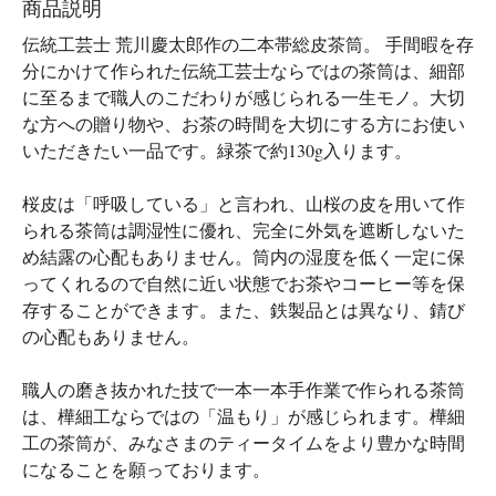
商品説明
伝統工芸士 荒川慶太郎作の二本帯総皮茶筒。 手間暇を存
分にかけて作られた伝統工芸士ならではの茶筒は、細部
に至るまで職人のこだわりが感じられる一生モノ。大切
な方への贈り物や、お茶の時間を大切にする方にお使い
いただきたい一品です。緑茶で約130g入ります。
桜皮は「呼吸している」と言われ、山桜の皮を用いて作
られる茶筒は調湿性に優れ、完全に外気を遮断しないた
め結露の心配もありません。筒内の湿度を低く一定に保
ってくれるので自然に近い状態でお茶やコーヒー等を保
存することができます。また、鉄製品とは異なり、錆び
の心配もありません。
職人の磨き抜かれた技で一本一本手作業で作られる茶筒
は、樺細工ならではの「温もり」が感じられます。樺細
工の茶筒が、みなさまのティータイムをより豊かな時間
になることを願っております。