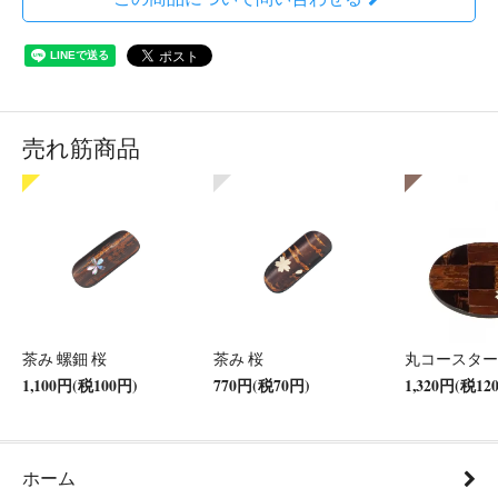
売れ筋商品
茶み 螺鈿 桜
茶み 桜
丸コースター
1,100円(税100円)
770円(税70円)
1,320円(税12
ホーム