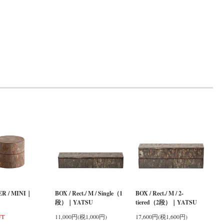
R / MINI｜
BOX / Rect./ M / Single（1
BOX / Rect./ M / 2-
段）｜YATSU
tiered（2段）｜YATSU
UT
11,000円(税1,000円)
17,600円(税1,600円)