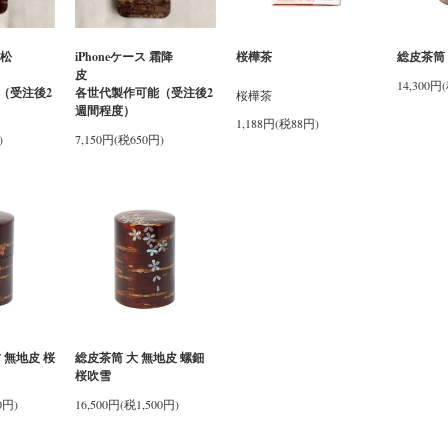
市松
iPhoneケース 霜降
桜樺茶
総皮茶筒 
柄
皮
14,300円
（受注後2
各世代製作可能（受注後2
桜樺茶
週間程度）
1,188円(税88円)
)
7,150円(税650円)
 無地皮 桜
総皮茶筒 大 無地皮 螺鈿
桜吹雪
0円)
16,500円(税1,500円)