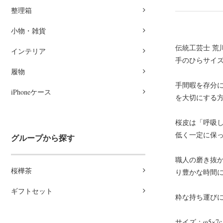
整理箱
小物・雑貨
伝統工芸士 荒
インテリア
手のひらサイ
履物
手間暇を存分
iPhoneケース
を大切にする
桜皮は「呼吸
低く一定に保
グループから探す
職人の磨き抜
桜樺茶
り豊かな時間
ギフトセット
粋な持ち運び
サイズ：φ5×7