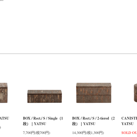
ATSU
BOX / Rect./ S / Single（1
BOX / Rect./ S / 2-tiered（2
CANISTE
段）｜YATSU
段）｜YATSU
YATSU
)
7,700円(税700円)
14,300円(税1,300円)
SOLD O