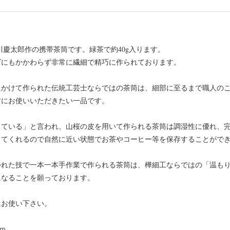
川慶太郎作の携帯茶筒です。緑茶で約40g入ります。
ズにもかかわらず非常に繊細で精巧に作られております。
にかけて作られた伝統工芸士ならではの茶筒は、細部に至るまで職人の
方にお使いいただきたい一品です。
している」と言われ、山桜の皮を用いて作られる茶筒は調湿性に優れ、
ってくれるので自然に近い状態でお茶やコーヒー等を保存することがで
かれた技で一本一本手作業で作られる茶筒は、樺細工ならではの「温も
になることを願っております。
にお使い下さい。
cｍ