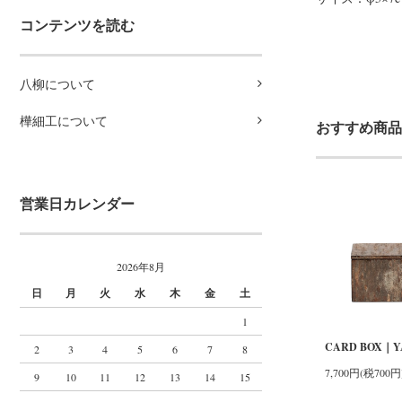
コンテンツを読む
八柳について
樺細工について
おすすめ商品
営業日カレンダー
2026年8月
日
月
火
水
木
金
土
1
CARD BOX｜Y
2
3
4
5
6
7
8
7,700円(税700円
9
10
11
12
13
14
15