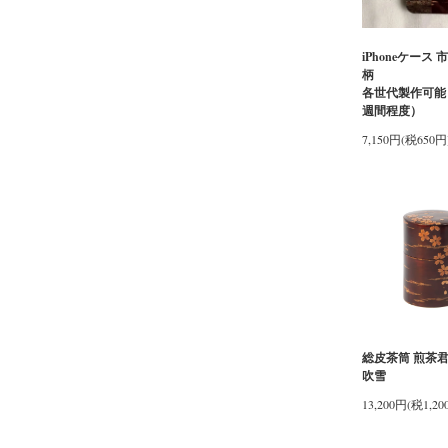
iPhoneケース 
各世代製作可能
週間程度）
7,150円(税650円
総皮茶筒 煎茶君
吹雪
13,200円(税1,20