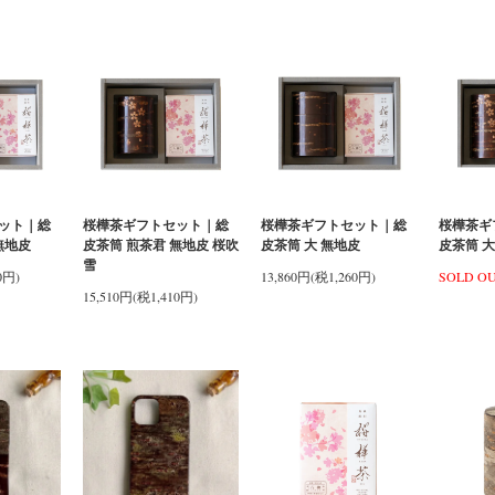
ット｜総
桜樺茶ギフトセット｜総
桜樺茶ギフトセット｜総
桜樺茶ギ
無地皮
皮茶筒 煎茶君 無地皮 桜吹
皮茶筒 大 無地皮
皮茶筒 大
雪
0円)
13,860円(税1,260円)
SOLD O
15,510円(税1,410円)