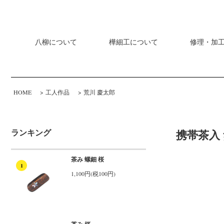
八柳について
樺細工について
修理・加
HOME
>
工人作品
>
荒川 慶太郎
ランキング
携帯茶入
茶み 螺鈿 桜
1
1,100円(税100円)