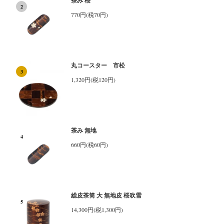
茶み 桜
2
770円(税70円)
丸コースター 市松
3
1,320円(税120円)
茶み 無地
4
660円(税60円)
総皮茶筒 大 無地皮 桜吹雪
5
14,300円(税1,300円)