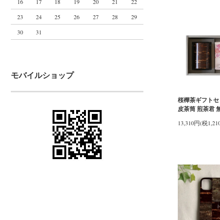
16
17
18
19
20
21
22
23
24
25
26
27
28
29
30
31
モバイルショップ
桜樺茶ギフトセ
皮茶筒 煎茶君 
13,310円(税1,21