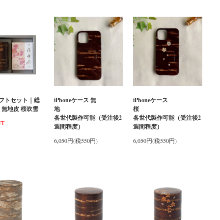
フトセット｜総
iPhoneケース 無
iPhoneケース
 無地皮 桜吹雪
地
桜
各世代製作可能（受注後2
各世代製作可能（受注後2
UT
週間程度）
週間程度）
6,050円(税550円)
6,050円(税550円)